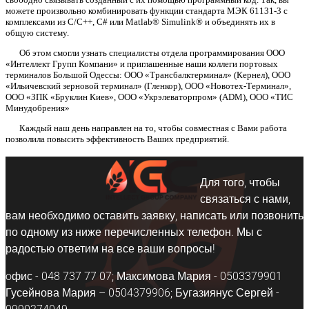
можете произвольно комбинировать функции стандарта МЭК 61131-3 с
комплексами из C/C++, C# или Matlab® Simulink® и объединять их в
общую систему.
Об этом смогли узнать специалисты отдела программирования ООО
«Интеллект Групп Компани» и приглашенные наши коллеги портовых
терминалов Большой Одессы: ООО «Трансбалктерминал» (Кернел), ООО
«Ильичевский зерновой терминал» (Гленкор), ООО «Новотех-Терминал»,
ООО «ЗПК «Бруклин Киев», ООО «Укрэлеваторпром» (ADM), ООО «ТИС
Минудобрения»
Каждый наш день направлен на то, чтобы совместная с Вами работа
позволила повысить эффективность Ваших предприятий.
Для того, чтобы
связаться с нами,
вам необходимо оставить заявку, написать или позвонить
по одному из ниже перечисленных телефон. Мы с
радостью ответим на все ваши вопросы!
oфис - 048 737 77 07; Максимова Мария - 0503379901
Гусейнова Мария – 0504379906; Бугазиянус Сергей -