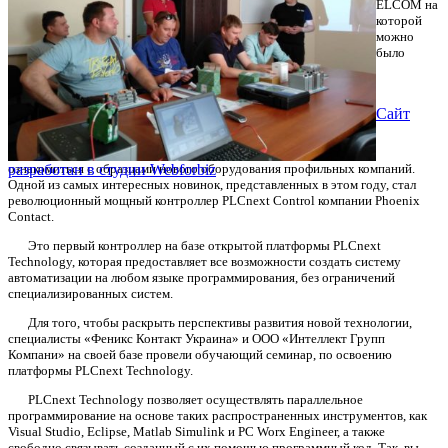
ELCOM на
которой
можно
было
Сайт
ознакомиться с образцами нового оборудования профильных компаний.
разработан в студии Webforbiz
Одной из самых интересных новинок, представленных в этом году, стал
революционный мощный контроллер PLCnext Control компании Phoenix
Contact.
Это первый контроллер на базе открытой платформы PLCnext
Technology, которая предоставляет все возможности создать систему
автоматизации на любом языке программирования, без ограничений
специализированных систем.
Для того, чтобы раскрыть перспективы развития новой технологии,
специалисты «Феникс Контакт Украина» и ООО «Интеллект Групп
Компани» на своей базе провели обучающий семинар, по освоению
платформы PLCnext Technology.
PLCnext Technology позволяет осуществлять параллельное
программирование на основе таких распространенных инструментов, как
Visual Studio, Eclipse, Matlab Simulink и PC Worx Engineer, а также
свободно связывать созданный с их помощью программный код. Так, вы